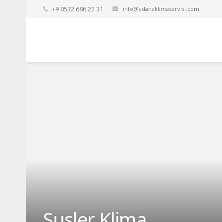
+9 0532 686 22 31
info@adanaklimaservisi.com
Susler Klima